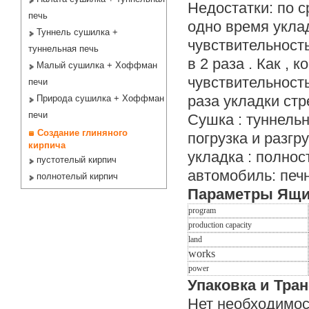
Недостатки: по с
печь
одно время укла
Туннель сушилка +
чувствительность
туннельная печь
в 2 раза . Как ,
Малый сушилка + Хоффман
чувствительность
печи
раза укладки стр
Природа сушилка + Хоффман
печи
Сушка : туннель
Создание глиняного
погрузка и разгр
кирпича
укладка : полно
пустотелый кирпич
автомобиль: печ
полнотелый кирпич
Параметры Ящи
program
production capacity
land
works
power
Упаковка и Тра
Нет необходимос