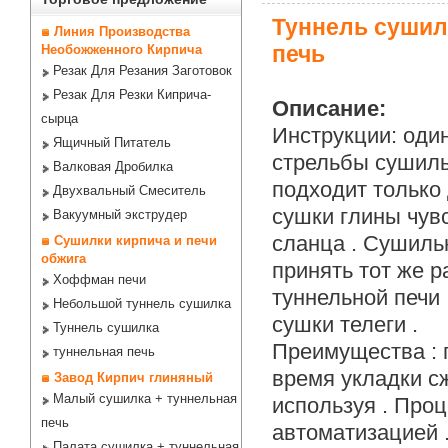
Туннель сушил
Линия Производства
печь
Необожженного Кирпича
Резак Для Резания Заготовок
Резак Для Резки Киприча-
Описание:
сырца
Инструкции: один
Ящичный Питатель
стрельбы сушил
Валковая Дробилка
подходит только 
Двухвальный Смеситель
сушки глины чув
Вакуумный экструдер
сланца . Сушиль
Сушилки кирпича и печи
обжига
принять тот же р
Хоффман печи
туннельной печи 
Небольшой туннель сушилка
сушки телеги .
Туннель сушилка
Преимущества : п
туннельная печь
время укладки с
Завод Кирпич глиняный
Малый сушилка + туннельная
используя . Проц
печь
автоматизацией 
Палата сушилка + туннельная