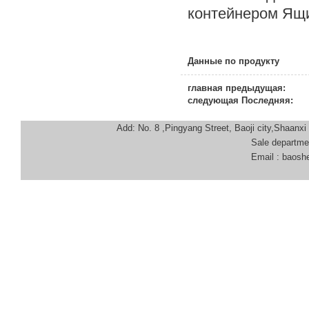
контейнером Ящ
Данные по продукту
главная предыдущая:
следующая Последняя:
Add: No. 8 ,Pingyang Street, Baoji city,Shaanx
Sale department
Email : baoshenmachi