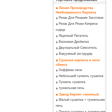
Линия Производства
Необожженного Кирпича
Резак Для Резания Заготовок
Резак Для Резки Киприча-
сырца
Ящичный Питатель
Валковая Дробилка
Двухвальный Смеситель
Вакуумный экструдер
Сушилки кирпича и печи
обжига
Хоффман печи
Небольшой туннель сушилка
Туннель сушилка
туннельная печь
Завод Кирпич глиняный
Малый сушилка + туннельная
печь
Палата сушилка + туннельная