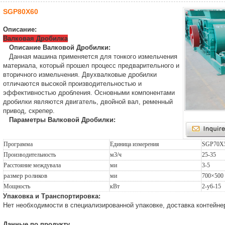
SGP80X60
Описание:
Валковая Дробилка
Описание Валковой Дробилки:
Данная машина применяется для тонкого измельчения
материала, который прошел процесс предварительного и
вторичного измельчения. Двухвалковые дробилки
отличаются высокой производительностью и
эффективностью дробления. Основными компонентами
дробилки являются двигатель, двойной вал, ременный
привод, скрепер.
Параметры Валковой Дробилки:
Программа
Единица измерения
SGP70X
Производительность
м3/ч
25-35
Расстояние междувала
ми
3-5
размер роликов
ми
700×500
Мощность
кВт
2-y6-15
Упаковка и Транспортировка:
Нет необходимости в специализированной упаковке, доставка контейне
Данные по продукту