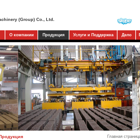
hinery (Group) Co., Ltd.
О компании
Продукция
Услуги и Поддержка
Дело
Продукция
Главная страниц