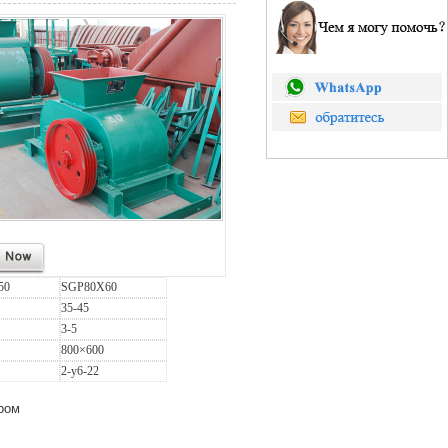
50
SGP80X60
35-45
3-5
800×600
2-y6-22
ром