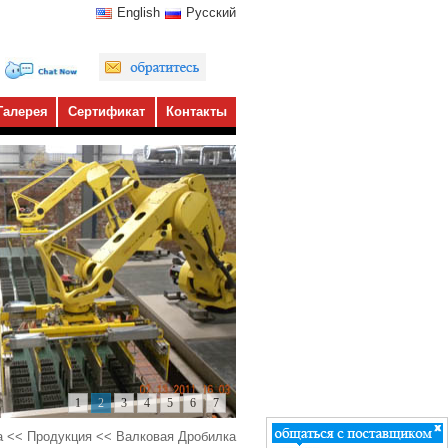
English
Pусский
Галерея
Сертификат
Контакты
1
2
3
4
5
6
7
а
<<
Продукция
<< Валковая Дробилка