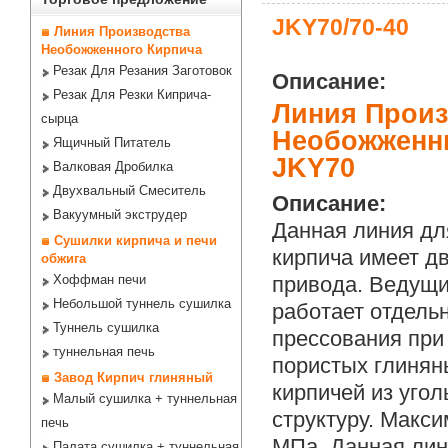
JKY70/70-40
Линия Производства
Необожженного Кирпича
Резак Для Резания Заготовок
Описание:
Резак Для Резки Киприча-
Линия Произ
сырца
Необожженн
Ящичный Питатель
JKY70
Валковая Дробилка
Двухвальный Смеситель
Описание:
Вакуумный экструдер
Данная линия дл
Сушилки кирпича и печи
кирпича имеет д
обжига
Хоффман печи
привода. Ведущи
Небольшой туннель сушилка
работает отдель
Туннель сушилка
прессования при
туннельная печь
пористых глинян
Завод Кирпич глиняный
кирпичей из уго
Малый сушилка + туннельная
структуру. Макси
печь
МПа. Данная лин
Палата сушилка + туннельная