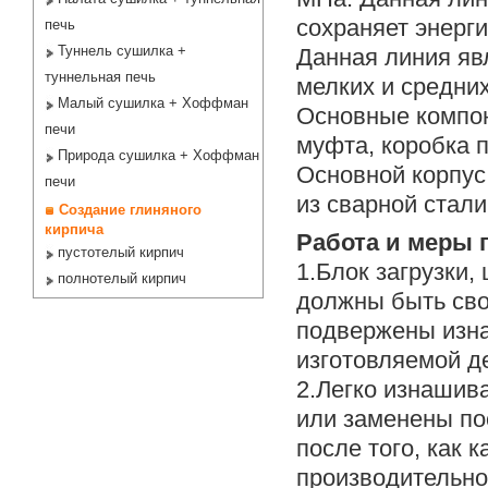
сохраняет энерг
печь
Туннель сушилка +
Данная линия яв
туннельная печь
мелких и средни
Малый сушилка + Хоффман
Основные компон
печи
муфта, коробка 
Природа сушилка + Хоффман
Основной корпус
печи
из сварной стали
Создание глиняного
кирпича
Работа и меры 
пустотелый кирпич
1.Блок загрузки,
полнотелый кирпич
должны быть сво
подвержены изна
изготовляемой д
2.Легко изнаши
или заменены по
после того, как 
производительно